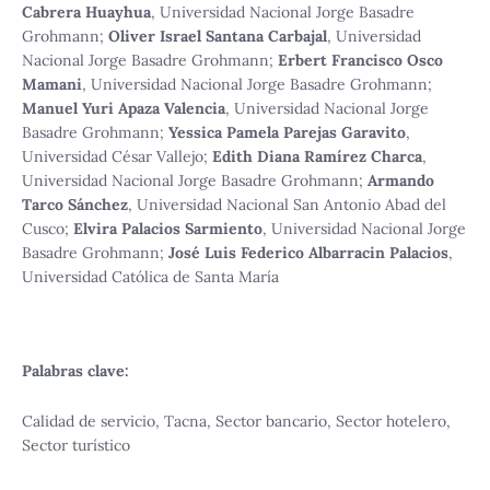
Cabrera Huayhua
,
Universidad Nacional Jorge Basadre
Grohmann
;
Oliver Israel Santana Carbajal
,
Universidad
Nacional Jorge Basadre Grohmann
;
Erbert Francisco Osco
Mamani
,
Universidad Nacional Jorge Basadre Grohmann
;
Manuel Yuri Apaza Valencia
,
Universidad Nacional Jorge
Basadre Grohmann
;
Yessica Pamela Parejas Garavito
,
Universidad César Vallejo
;
Edith Diana Ramírez Charca
,
Universidad Nacional Jorge Basadre Grohmann
;
Armando
Tarco Sánchez
,
Universidad Nacional San Antonio Abad del
Cusco
;
Elvira Palacios Sarmiento
,
Universidad Nacional Jorge
Basadre Grohmann
;
José Luis Federico Albarracin Palacios
,
Universidad Católica de Santa María
Palabras clave:
Calidad de servicio, Tacna, Sector bancario, Sector hotelero,
Sector turístico