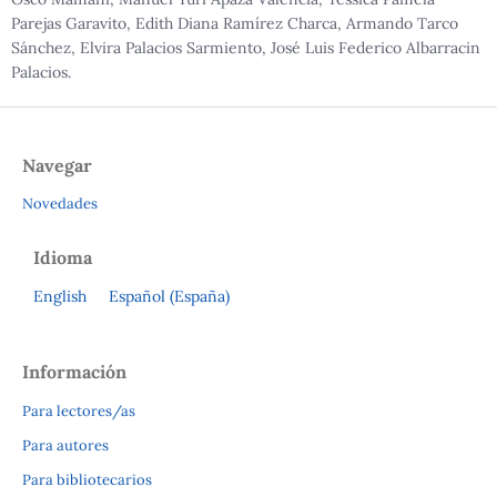
Parejas Garavito, Edith Diana Ramírez Charca, Armando Tarco
Sánchez, Elvira Palacios Sarmiento, José Luis Federico Albarracin
Palacios.
Open
Navegar
Monograph
Press
Novedades
Idioma
English
Español (España)
Información
Para lectores/as
Para autores
Para bibliotecarios